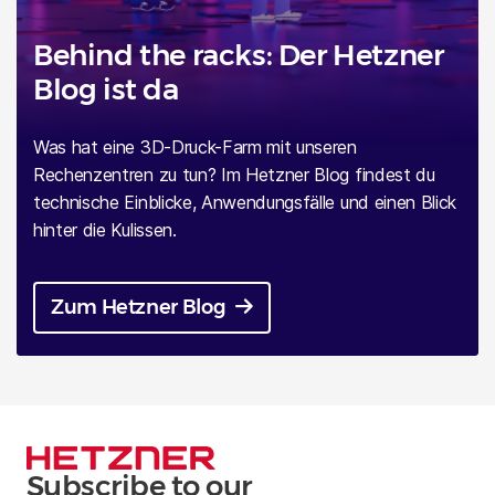
Datenmengen
Behind the racks: Der Hetzner
3. Dezember 2024
Blog ist da
Was hat eine 3D-Druck-Farm mit unseren
Rechenzentren zu tun? Im Hetzner Blog findest du
technische Einblicke, Anwendungsfälle und einen Blick
hinter die Kulissen.
Zum Hetzner Blog
Produkte
Hetzner stellt neuen GPU-Server für
anspruchsvolle KI-Workloads vor
Subscribe to our