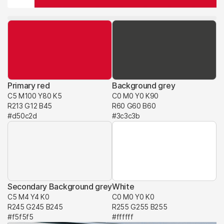
Primary red
Background grey
C5 M100 Y80 K5
C0 M0 Y0 K90
R213 G12 B45
R60 G60 B60
#d50c2d
#3c3c3b
Unternehmen
Hetzner investiert in KI-basierte
Netzwerksicherheit von Nokia
Secondary Background grey
White
16. März 2026
C5 M4 Y4 K0
C0 M0 Y0 K0
R245 G245 B245
R255 G255 B255
#f5f5f5
#ffffff