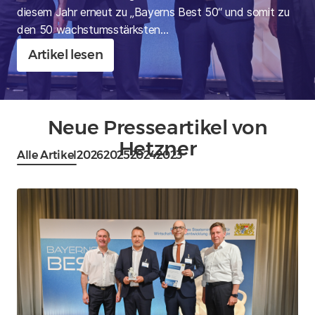
diesem Jahr erneut zu „Bayerns Best 50“ und somit zu
den 50 wachstumsstärksten…
Artikel lesen
Neue Presseartikel von
Hetzner
Alle Artikel
2026
2025
2024
2023