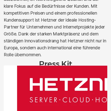
29. April 2026
klare Fokus auf die Bedürfnisse der Kunden. Mit
kompetitiven Preisen und einem professionellen
Kundensupport ist Hetzner der ideale Hosting-
Partner für Unternehmen und Internetprojekte jeder
Größe. Dank der starken Marktpräsenz und dem
ständigen Innovationsdrang hat Hetzner nicht nur in
Europa, sondern auch international eine führende
Rolle übernommen.
Press Kit
Produkte
Hetzner präsentiert neuen Dedicated
Server mit Intel® Xeon® 6731P CPU und
Gen5-NVMe-SSDs
21. April 2026