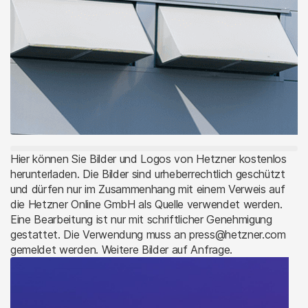
Unternehmen
Hier können Sie Bilder und Logos von Hetzner kostenlos
herunterladen. Die Bilder sind urheberrechtlich geschützt
Stellungnahme zur Preisanpassung zum
und dürfen nur im Zusammenhang mit einem Verweis auf
01.04.2026
die Hetzner Online GmbH als Quelle verwendet werden.
Eine Bearbeitung ist nur mit schriftlicher Genehmigung
gestattet. Die Verwendung muss an press@hetzner.com
23. Februar 2026
gemeldet werden. Weitere Bilder auf Anfrage.