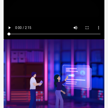
Hetzner gründet HT clean energy GmbH –
Erster Solarpark in Nassau-Weikersheim
entsteht
4. März 2025
Produkte
Hetzner Object Storage: Moderne
Speicherlösung für wachsende