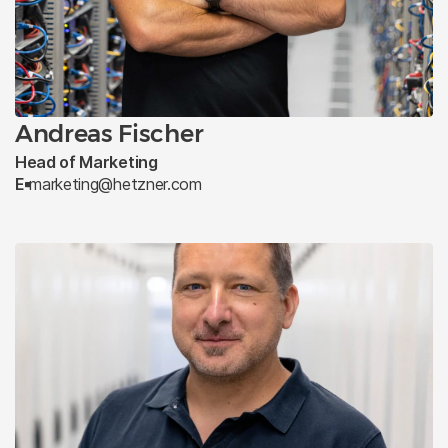
Produkte
Hetzner präsentiert neue Webhosting-
Andreas Fischer
Pakete für maximale Performance und
Head of Marketing
E
marketing@hetzner.com
Flexibilität
9. Oktober 2025