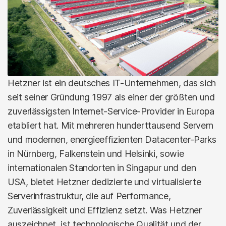
ab 15. Juni 2026
27. Mai 2026
Hetzner ist ein deutsches IT-Unternehmen, das sich
seit seiner Gründung 1997 als einer der größten und
zuverlässigsten Internet-Service-Provider in Europa
etabliert hat. Mit mehreren hunderttausend Servern
und modernen, energieeffizienten Datacenter-Parks
in Nürnberg, Falkenstein und Helsinki, sowie
Unternehmen
internationalen Standorten in Singapur und den
USA, bietet Hetzner dedizierte und virtualisierte
Statement zur erneuten Anpassung der
Serverinfrastruktur, die auf Performance,
Setup-Gebühren (29. April 2026)
Zuverlässigkeit und Effizienz setzt. Was Hetzner
auszeichnet, ist technologische Qualität und der