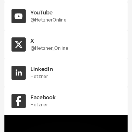
Unternehmen
YouTube
Gold für Hetzner bei den Service Provider
@HetznerOnline
Awards 2025
X
26. Mai 2025
@Hetzner_Online
LinkedIn
Hetzner
Facebook
Hetzner
Unternehmen