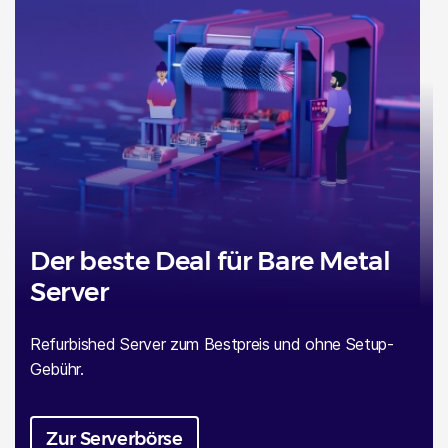
Unternehmen
Stellungnahme zur Anpassung der Setup-
Gebühren
Der beste Deal für Bare Metal
Server
2. Februar 2026
Refurbished Server zum Bestpreis und ohne Setup-
Gebühr.
Zur Serverbörse