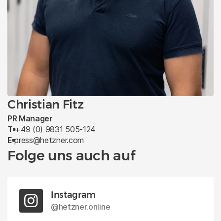
Community
Hetzner Game Jam begeistert mit
Kreativität, Vielfalt und Teamspirit
27. Mai 2025
Christian Fitz
PR Manager
T
+49 (0) 9831 505-124
E
press@hetzner.com
Folge uns auch auf
Instagram
@hetzner.online