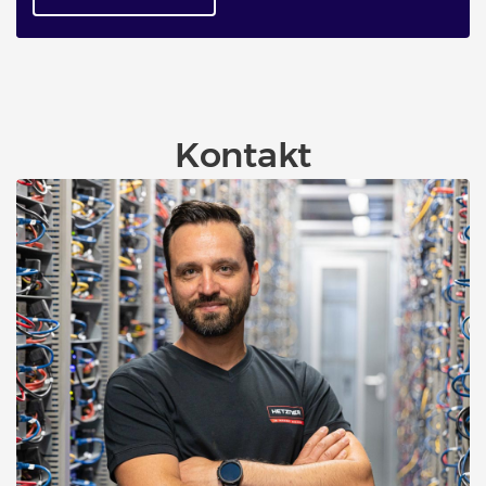
Produkte
Kontakt
Hetzner präsentiert GPU-Server GEX131
mit NVIDIA RTX PRO™ 6000 Blackwell
Max-Q
11. Dezember 2025