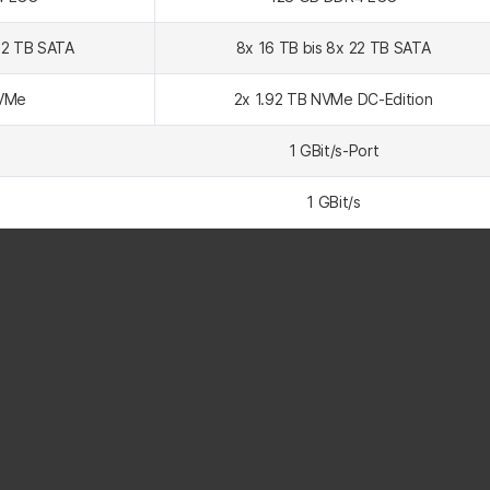
22 TB SATA
8x 16 TB bis 8x 22 TB SATA
NVMe
2x 1.92 TB NVMe DC-Edition
1 GBit/s-Port
1 GBit/s