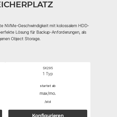
EICHERPLATZ
nte NVMe-Geschwindigkeit mit kolossalem HDD-
 perfekte Lösung für Backup-Anforderungen, als
genen Object Storage.
SX295
1 Typ
startet ab
max/mo.
/std
Konfigurieren