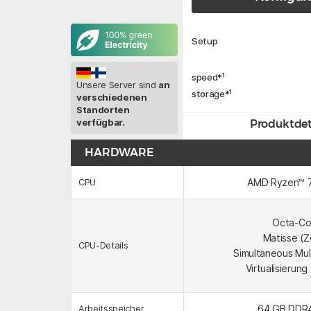
Setup
speed
*¹
Unsere Server sind
an
storage
*¹
verschiedenen
Standorten
verfügbar.
Produktdet
HARDWARE
AMD Ryzen™ 
CPU
Octa-Co
Matisse (Z
CPU-Details
Simultaneous Mul
Virtualisierun
64 GB DDR
Arbeitsspeicher