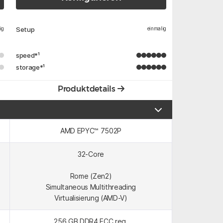
ig
Setup
einmalig
speed
*¹
storage
*¹
Produktdetails
AMD EPYC™ 7502P
32-Core
Rome (Zen2)
Simultaneous Multithreading
Virtualisierung (AMD-V)
256 GB DDR4 ECC reg.