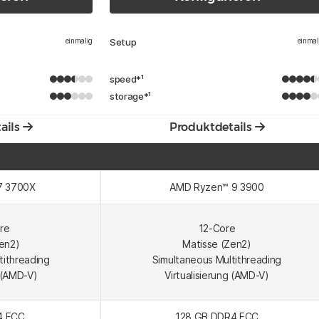
einmalig
Setup
einmal
speed
*¹
storage
*¹
ails
Produktdetails
7 3700X
AMD Ryzen™ 9 3900
re
12-Core
en2)
Matisse (Zen2)
tithreading
Simultaneous Multithreading
g (AMD-V)
Virtualisierung (AMD-V)
4 ECC
128 GB DDR4 ECC