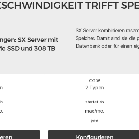
SCHWINDIGKEIT TRIFFT SP
SX Server kombinieren rasa
Speicher. Damit sind sie die
ngen: SX Server mit
Datenbank oder für einen ei
VMe SSD und 308 TB
SX135
en
2 Typen
ab
startet ab
o.
max/mo.
/std
ieren
Konfigurieren