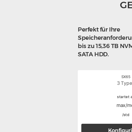
GE
Perfekt für Ihre
Speicheranforderu
bis zu 15,36 TB N
SATA HDD.
SX65
3 Typ
startet 
max/m
/std
Konfigur