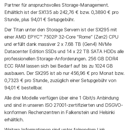
Partner für anspruchsvolles Storage-Management.
Erhältlich ist der SX135 ab 242,76 € bzw. 0,3890 € pro
Stunde, plus 94,01 € Setupgebühr.
Der Titan unter den Storage Servern ist der SX295 mit
einer AMD EPYC™ 7502P 32-Core “Rome” (Zen2) CPU
und erfüllt dank massiver 2 x 7.68 TB (Gen4) NVMe
Datacenter Edition SSDs und 14 x 22 TB SATA HDDs alle
professionellen Storage-Anforderungen. 256 GB DDR4
ECC RAM lassen sich bei Bedarf auf bis zu 1024 GB
ausbauen. Der SX295 ist ab nur 456,96 € pro Monat bzw.
0,7323 € pro Stunde, zuzüglich einer Setupgebühr von
94,01 € bestellbar.
Alle drei Modelle verfügen über eine 1 Gbit/s Anbindung
und sind in unseren ISO 27001-zertifizierten und DSGVO-
konformen Rechenzentren in Falkenstein und Helsinki
erhältlich.
Weitere Informationen sind unter folgendem Link