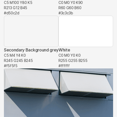
C5 M100 Y80 K5
C0 M0 Y0 K90
R213 G12 B45
R60 G60 B60
#d50c2d
#3c3c3b
Secondary Background grey
White
C5 M4 Y4 K0
C0 M0 Y0 K0
R245 G245 B245
R255 G255 B255
#f5f5f5
#ffffff