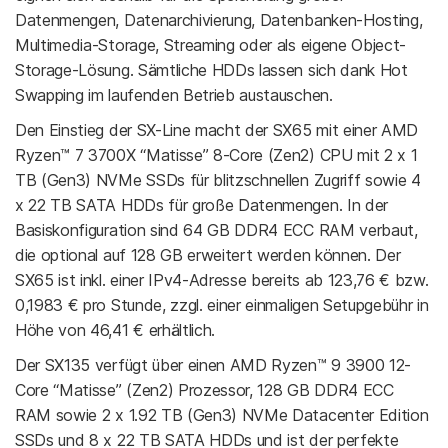
Datenmengen, Datenarchivierung, Datenbanken-Hosting,
Multimedia-Storage, Streaming oder als eigene Object-
Storage-Lösung. Sämtliche HDDs lassen sich dank Hot
Swapping im laufenden Betrieb austauschen.
Den Einstieg der SX-Line macht der SX65 mit einer AMD
Ryzen™ 7 3700X “Matisse” 8-Core (Zen2) CPU mit 2 x 1
TB (Gen3) NVMe SSDs für blitzschnellen Zugriff sowie 4
x 22 TB SATA HDDs für große Datenmengen. In der
Basiskonfiguration sind 64 GB DDR4 ECC RAM verbaut,
die optional auf 128 GB erweitert werden können. Der
SX65 ist inkl. einer IPv4-Adresse bereits ab 123,76 € bzw.
0,1983 € pro Stunde, zzgl. einer einmaligen Setupgebühr in
Höhe von 46,41 € erhältlich.
Der SX135 verfügt über einen AMD Ryzen™ 9 3900 12-
Core “Matisse” (Zen2) Prozessor, 128 GB DDR4 ECC
RAM sowie 2 x 1.92 TB (Gen3) NVMe Datacenter Edition
SSDs und 8 x 22 TB SATA HDDs und ist der perfekte