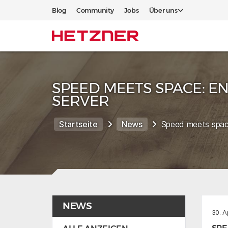
Blog
Community
Jobs
Über uns
SPEED MEETS SPACE: E
SERVER
Startseite
News
Speed meets spac
NEWS
30. A