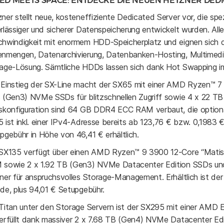
ED MEETS SPACE: ENTDECKE DIE NEUEN HETZNER DED
ner stellt neue, kosteneffiziente Dedicated Server vor, die sp
rlässiger und sicherer Datenspeicherung entwickelt wurden. Al
hwindigkeit mit enormem HDD-Speicherplatz und eignen sich de
nmengen, Datenarchivierung, Datenbanken-Hosting, Multimedia
age-Lösung. Sämtliche HDDs lassen sich dank Hot Swapping im
Einstieg der SX-Line macht der SX65 mit einer AMD Ryzen™ 7
 (Gen3) NVMe SSDs für blitzschnellen Zugriff sowie 4 x 22 
skonfiguration sind 64 GB DDR4 ECC RAM verbaut, die optiona
 ist inkl. einer IPv4-Adresse bereits ab 123,76 € bzw. 0,1983 €
pgebühr in Höhe von 46,41 € erhältlich.
SX135 verfügt über einen AMD Ryzen™ 9 3900 12-Core “Mati
sowie 2 x 1.92 TB (Gen3) NVMe Datacenter Edition SSDs und
ner für anspruchsvolles Storage-Management. Erhältlich ist d
de, plus 94,01 € Setupgebühr.
Titan unter den Storage Servern ist der SX295 mit einer A
erfüllt dank massiver 2 x 7.68 TB (Gen4) NVMe Datacenter E