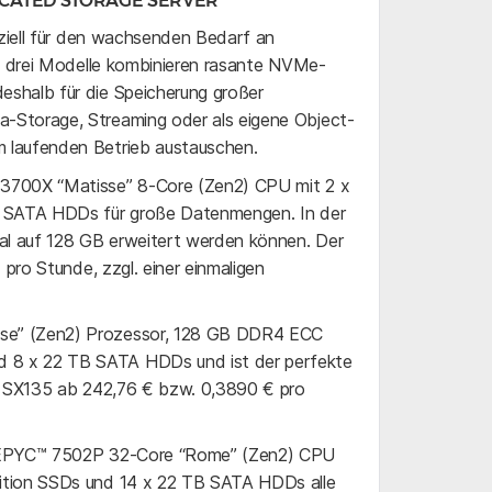
ICATED STORAGE SERVER
eziell für den wachsenden Bedarf an
le drei Modelle kombinieren rasante NVMe-
shalb für die Speicherung großer
-Storage, Streaming oder als eigene Object-
 laufenden Betrieb austauschen.
 3700X “Matisse” 8-Core (Zen2) CPU mit 2 x
TB SATA HDDs für große Datenmengen. In der
l auf 128 GB erweitert werden können. Der
 pro Stunde, zzgl. einer einmaligen
sse” (Zen2) Prozessor, 128 GB DDR4 ECC
 8 x 22 TB SATA HDDs und ist der perfekte
er SX135 ab 242,76 € bzw. 0,3890 € pro
MD EPYC™ 7502P 32-Core “Rome” (Zen2) CPU
dition SSDs und 14 x 22 TB SATA HDDs alle