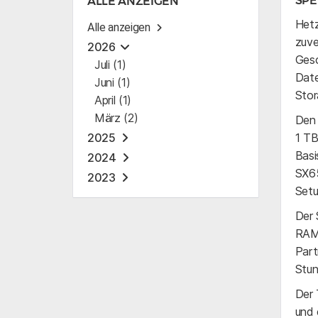
SPE
ALLE ANZEIGEN
Hetz
Alle anzeigen
zuve
2026
Gesc
Juli (1)
Date
Juni (1)
Stor
April (1)
März (2)
Den 
2025
1 TB
Basi
2024
SX65
2023
Setu
Der 
RAM 
Part
Stun
Der 
und 