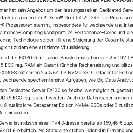
ER DEDICATED SERVER EX130 MIT HOHER PERFORMA
ner hat sein Angebot um den leistungsstarken Dedicated Serve
 dank des neuen Intel® Xeon® Gold 5412U 24-Core Prozessors, d
® Prozessoren stammt, insbesondere für wachsende und intens
ormance-Computing konzipiert. 24 Performance-Cores und die
ading-Technologie sorgen für eine Steigerung der Gesamtleistun
glicht zudem eine effiziente Virtualisierung.
end der EX130-R mit seiner Basiskonfiguration von 2 x 1.92
 ECC reg. RAM ein Garant für hohe Rechenleistung und blitzsch
EX130-S mit seinen 2 x 3.84 TB NVMe SSD Datacenter Edition
k wachsende speicherintensive Aufgaben, wie Big Data Analyti
en Dedicated Server EX130 so flexibel wie möglich zu gestalte
DR5 ECC reg. skaliert werden. Auch die Datenträger können indi
zu 6 zusätzliche Datacenter Edition NVMe-SSDs oder 2 zusätz
en einbinden.
Server ist inklusive einer IPv4-Adresse bereits ab 159,46 € zuz
94,01 € erhältlich. Als Standorte stehen Helsinki in Finnland u