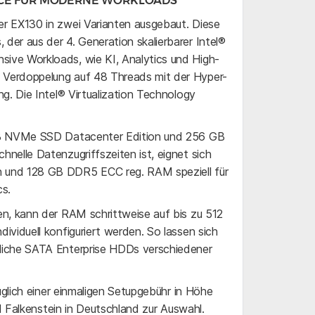
NCE FÜR MODERNE WORKLOADS
r EX130 in zwei Varianten ausgebaut. Diese
er aus der 4. Generation skalierbarer Intel®
ive Workloads, wie KI, Analytics und High-
 Verdoppelung auf 48 Threads mit der Hyper-
g. Die Intel® Virtualization Technology
 TB NVMe SSD Datacenter Edition und 256 GB
nelle Datenzugriffszeiten ist, eignet sich
 und 128 GB DDR5 ECC reg. RAM speziell für
cs.
n, kann der RAM schrittweise auf bis zu 512
viduell konfiguriert werden. So lassen sich
liche SATA Enterprise HDDs verschiedener
üglich einer einmaligen Setupgebühr in Höhe
nd Falkenstein in Deutschland zur Auswahl.