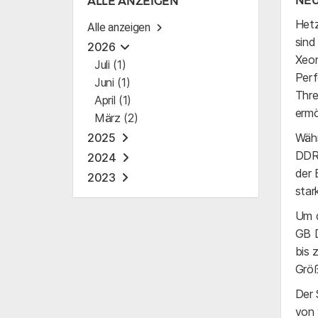
NEU
ALLE ANZEIGEN
Hetz
Alle anzeigen
sind
2026
Xeon
Juli (1)
Perf
Juni (1)
Thre
April (1)
ermö
März (2)
2025
Währ
DDR5
2024
der 
2023
star
Um d
GB D
bis 
Größ
Der 
von 