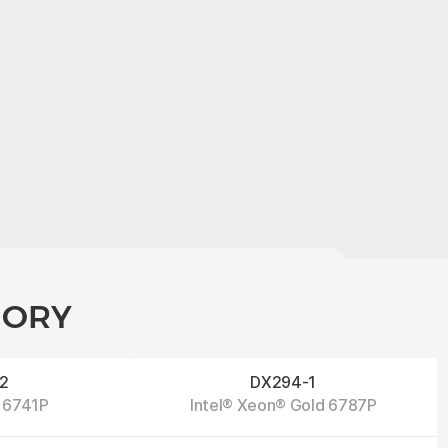
GORY
2
DX294-1
 6741P
Intel® Xeon® Gold 6787P