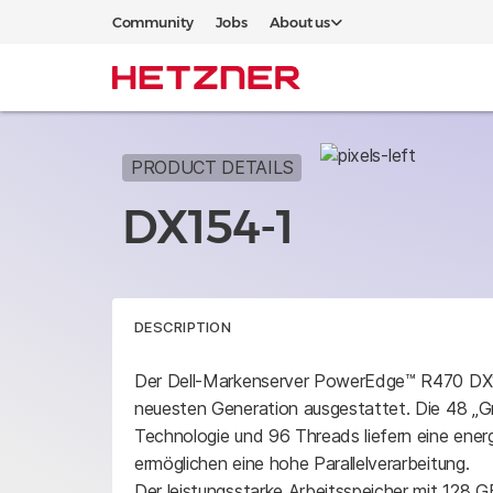
Community
Jobs
About us
PRODUCT DETAILS
DX154-1
DESCRIPTION
Der Dell-Markenserver PowerEdge™ R470 DX1
neuesten Generation ausgestattet. Die 48 „G
Technologie und 96 Threads liefern eine ener
ermöglichen eine hohe Parallelverarbeitung.
Der leistungsstarke Arbeitsspeicher mit 128