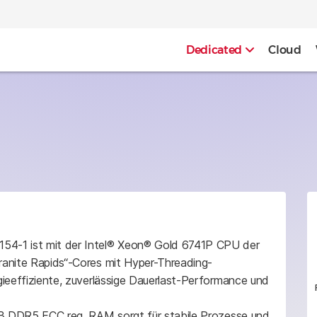
Dedicated
Cloud
54-1 ist mit der Intel® Xeon® Gold 6741P CPU der
ranite Rapids“-Cores mit Hyper-Threading-
gieeffiziente, zuverlässige Dauerlast-Performance und
 GB DDR5 ECC reg. RAM sorgt für stabile Prozesse und