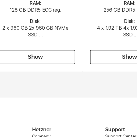
RAM:
RAM:
128 GB DDR5 ECC reg.
256 GB DDR5 
Disk:
Disk:
2 x 960 GB 2x 960 GB NVMe
4 x 1.92 TB 4x 1
SSD …
SSD…
Show
Show
Hetzner
Support
Company
Support Center