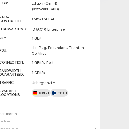
DISK:
Edition (Gen 4)
(software RAID)
RAID-
software RAID
CONTROLLER:
FERNWARTUNG:
iDRAC10 Enterprise
NIC:
1 Gbit
Hot Plug, Redundant, Titanium
PSU:
Certified
CONNECTION:
1 GBit/s-Port
BANDWIDTH
1 GBit/s
GUARANTEED:
TRAFFIC:
Unbegrenzt *
AVAILABLE
NBG 1
HEL 1
LOCATIONS
per month
per hour