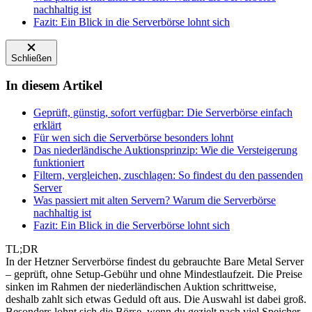
nachhaltig ist
Fazit: Ein Blick in die Serverbörse lohnt sich
Schließen
In diesem Artikel
Geprüft, günstig, sofort verfügbar: Die Serverbörse einfach
erklärt
Für wen sich die Serverbörse besonders lohnt
Das niederländische Auktionsprinzip: Wie die Versteigerung
funktioniert
Filtern, vergleichen, zuschlagen: So findest du den passenden
Server
Was passiert mit alten Servern? Warum die Serverbörse
nachhaltig ist
Fazit: Ein Blick in die Serverbörse lohnt sich
TL;DR
In der Hetzner Serverbörse findest du gebrauchte Bare Metal Server
– geprüft, ohne Setup-Gebühr und ohne Mindestlaufzeit. Die Preise
sinken im Rahmen der niederländischen Auktion schrittweise,
deshalb zahlt sich etwas Geduld oft aus. Die Auswahl ist dabei groß.
Besonders lohnt sich die Börse, wenn du gezielt nach viel Speicher,