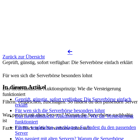
Zurück zur Übersicht
Geprüft, günstig, sofort verfügbar: Die Serverbörse einfach erklärt
Für wen sich die Serverbörse besonders lohnt
In diesem Artikel
Das niederländische Auktionsprinzip: Wie die Versteigerung
funktioniert
Geprüft, günstig, sofort verfügbar: Die Serverbörse einfach
Filtern, vergleichen, zuschlagen: So findest du den passenden Server
erklärt
Für wen sich die Serverbörse besonders lohnt
Was passiert mit alten Servern? Warum die Serverbörse nachhaltig
Das niederländische Auktionsprinzip: Wie die Versteigerung
ist
funktioniert
Filtern, vergleichen, zuschlagen: So findest du den passenden
Fazit: Ein Blick in die Serverbörse lohnt sich
Server
Was passiert mit alten Servern? Warum die Serverbörse