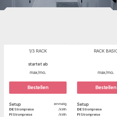
1/3 RACK
RACK BASI
startet ab
max/mo.
max/mo.
Bestellen
Bestellen
Setup
einmalig
Setup
DE
Strompreise
/kWh
DE
Strompreise
FI
Strompreise
/kWh
FI
Strompreise